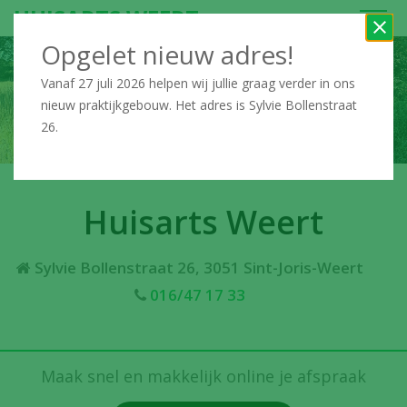
OP
HUISARTS WEERT
Ven
Opgelet nieuw adres!
Vanaf 27 juli 2026 helpen wij jullie graag verder in ons
nieuw praktijkgebouw. Het adres is Sylvie Bollenstraat
26.
Huisarts Weert
Sylvie Bollenstraat 26, 3051 Sint-Joris-Weert
016/47 17 33
Maak snel en makkelijk
online je afspraak