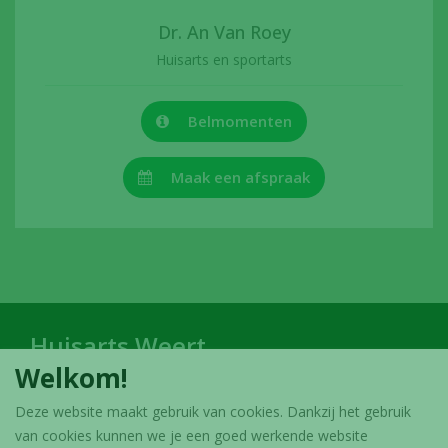
Dr. An Van Roey
Huisarts en sportarts
Belmomenten
Maak een afspraak
Huisarts Weert
Welkom!
Sylvie Bollenstraat 26, 3051 Sint-Joris-Weert
Deze website maakt gebruik van cookies. Dankzij het gebruik
016/47 17 33
van cookies kunnen we je een goed werkende website